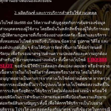
ทุกท่านอย่างต่อเนื่องและยั่งยืน
2. ผลิตภัณฑ์ และการบริการสำหรับใช้ส่วนบุคคล
เว็บไซต์ like888 slot ให้ความสำคัญสูงสุดกับการคุ้มครองข้อมูล
ส่วนบุคคลของผู้ใช้งาน โดยยึดมั่นในหลักสิทธิ์ของผู้ให้บริการและ
ปฏิบัติตามกฎหมายที่เกี่ยวข้องอย่างเคร่งครัด เนื้อหาและบริการ
ทั้งหมดบนเว็บไซต์ รวมถึงซับโดเมน ข้อความ รูปภาพ วิดีโอ และ
องค์ประกอบอื่น ๆ ล้วนได้รับการจัดทำขึ้นภายใต้ข้อกำหนดที่
รัดกุม เพื่อรับรองมาตรฐานด้านความปลอดภัยและความถูกต้อง
LIKE888
สำหรับผู้ใช้งานทุกคนอย่างแท้จริง ทั้งนี้ทางเว็บไซต์
SLOT
ขอห้ามมิให้มีการคัดลอก ดัดแปลง เผยแพร่ หรือจำหน่าย
เนื้อหาภายในเว็บไซต์ไม่ว่าทั้งหมดหรือบางส่วน โดยไม่ได้รับ
อนุญาตอย่างเป็นทางการจากทางเว็บไซต์อย่างเด็ดขาด หากตรวจ
พบการละเมิดสิทธิ์ไม่ว่าในรูปแบบใด ทางเว็บไซต์ขอสงวนสิทธิ์ใน
การระงับหรือยุติการให้บริการโดยไม่ต้องแจ้งล่วงหน้า พร้อมใช้
ดุลยพินิจในการดำเนินการตามสมควรเพื่อป้องกันความเสียหาย
ต่อทรัพย์สินทางปัญญา ทั้งนี้ เพื่อให้การให้บริการเป็นไปอย่าง
ยุติธรรม โปร่งใส และสอดคล้องกับมาตรฐานที่เข้มงวดในทุกกรณี