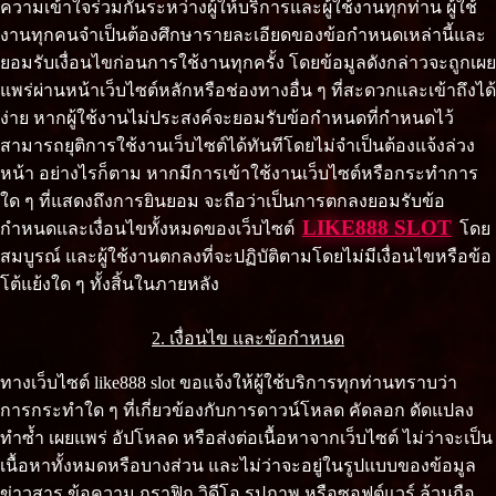
ความเข้าใจร่วมกันระหว่างผู้ให้บริการและผู้ใช้งานทุกท่าน ผู้ใช้
งานทุกคนจำเป็นต้องศึกษารายละเอียดของข้อกำหนดเหล่านี้และ
ยอมรับเงื่อนไขก่อนการใช้งานทุกครั้ง โดยข้อมูลดังกล่าวจะถูกเผย
แพร่ผ่านหน้าเว็บไซต์หลักหรือช่องทางอื่น ๆ ที่สะดวกและเข้าถึงได้
ง่าย หากผู้ใช้งานไม่ประสงค์จะยอมรับข้อกำหนดที่กำหนดไว้
สามารถยุติการใช้งานเว็บไซต์ได้ทันทีโดยไม่จำเป็นต้องแจ้งล่วง
หน้า อย่างไรก็ตาม หากมีการเข้าใช้งานเว็บไซต์หรือกระทำการ
ใด ๆ ที่แสดงถึงการยินยอม จะถือว่าเป็นการตกลงยอมรับข้อ
LIKE888 SLOT
กำหนดและเงื่อนไขทั้งหมดของเว็บไซต์
โดย
สมบูรณ์ และผู้ใช้งานตกลงที่จะปฏิบัติตามโดยไม่มีเงื่อนไขหรือข้อ
โต้แย้งใด ๆ ทั้งสิ้นในภายหลัง
2. เงื่อนไข และข้อกำหนด
ทางเว็บไซต์ like888 slot ขอแจ้งให้ผู้ใช้บริการทุกท่านทราบว่า
การกระทำใด ๆ ที่เกี่ยวข้องกับการดาวน์โหลด คัดลอก ดัดแปลง
ทำซ้ำ เผยแพร่ อัปโหลด หรือส่งต่อเนื้อหาจากเว็บไซต์ ไม่ว่าจะเป็น
เนื้อหาทั้งหมดหรือบางส่วน และไม่ว่าจะอยู่ในรูปแบบของข้อมูล
ข่าวสาร ข้อความ กราฟิก วิดีโอ รูปภาพ หรือซอฟต์แวร์ ล้วนถือ