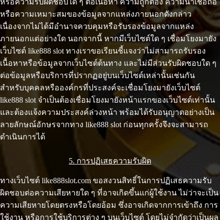
หรือความรับผิดชอบใด ๆ ต่อเนื้อหา ความถูกต้อง ความน่าเชื่อถือ
หรือความเหมาะสมของข้อมูลจากแหล่งภายนอกดังกล่าว
เนื่องจากไม่ได้มีอำนาจควบคุมหรือรับรองข้อมูลจากแหล่ง
ภายนอกแต่อย่างใด นอกจากนี้ หากมีเว็บไซต์ใด ๆ เชื่อมโยงมายัง
เว็บไซต์ like888 slot ทางเราขอเรียนชี้แจงว่าไม่สามารถรับรอง
เนื้อหาหรือข้อมูลจากเว็บไซต์ต้นทาง และไม่มีส่วนรับผิดชอบใด ๆ
ต่อข้อมูลหรือบริการที่ปรากฏอยู่บนเว็บไซต์เหล่านั้นเช่นกัน
สำหรับบุคคลหรือองค์กรที่ประสงค์จะเชื่อมโยงมายังเว็บไซต์
like888 slot จำเป็นต้องเชื่อมโยงมายังหน้าแรกของเว็บไซต์เท่านั้น
และต้องแจ้งความประสงค์ล่วงหน้า พร้อมได้รับอนุญาตอย่างเป็น
ลายลักษณ์อักษรจากทาง like888 slot ก่อนทุกครั้งจึงจะสามารถ
ดำเนินการได้
5. การปฏิเสธความรับผิด
ทางเว็บไซต์ like888slot.com ขอสงวนสิทธิ์ในการปฏิเสธความรับ
ผิดชอบต่อความเสียหายใด ๆ ที่อาจเกิดขึ้นแก่ผู้ใช้งาน ไม่ว่าจะเป็น
ความเสียหายโดยตรงหรือโดยอ้อม ซึ่งอาจเกิดจากการเข้าถึง การ
ใช้งาน หรือการใช้บริการต่าง ๆ บนเว็บไซต์ โดยไม่จำกัดว่าเป็นผล